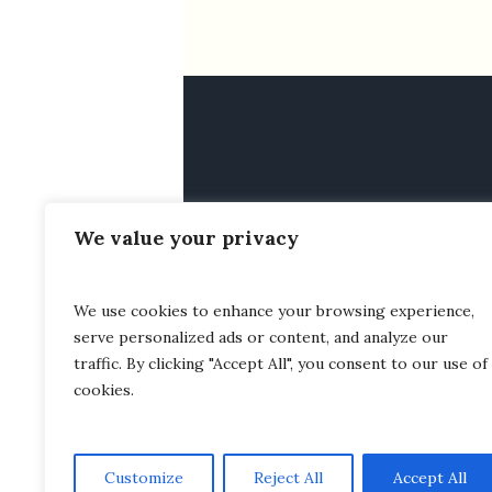
We value your privacy
We use cookies to enhance your browsing experience,
serve personalized ads or content, and analyze our
À PROPOS
MENTIONS LÉGALES
traffic. By clicking "Accept All", you consent to our use of
DÉCLARATION D’ACCESSIBILITÉ
cookies.
Customize
Reject All
Accept All