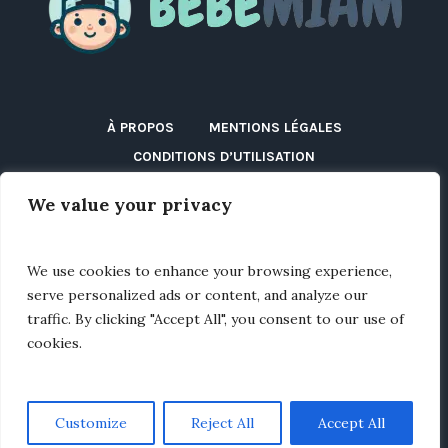
À PROPOS
MENTIONS LÉGALES
CONDITIONS D’UTILISATION
POLITIQUE DE CONFIDENTIALITÉ
We value your privacy
POLITIQUE DE COOKIES (UE)
DÉCLARATION D’ACCESSIBILITÉ
DISCLAIMER
We use cookies to enhance your browsing experience,
BLOG
CONTACT
serve personalized ads or content, and analyze our
traffic. By clicking "Accept All", you consent to our use of
cookies.
Customize
Reject All
Accept All
Bébémiam © 2025 / Tous droits réservés.