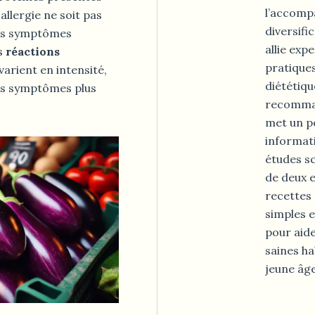
l’accomp
allergie ne soit pas
diversifi
des symptômes
allie exp
es
réactions
pratiques
varient en intensité,
diététiqu
des symptômes plus
recomman
met un po
informati
études s
de deux e
recettes
simples e
pour aide
saines ha
jeune âge