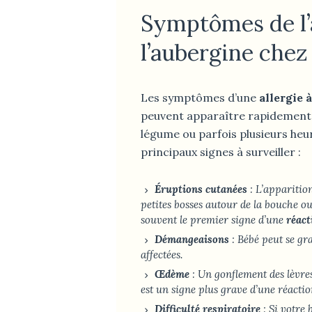
Symptômes de l’a
l’aubergine chez
Les symptômes d’une
allergie 
peuvent apparaître rapidement 
légume ou parfois plusieurs heur
principaux signes à surveiller :
Éruptions cutanées
: L’apparitio
petites bosses autour de la bouche ou 
souvent le premier signe d’une
réact
Démangeaisons
: Bébé peut se gra
affectées.
Œdème
: Un gonflement des lèvres
est un signe plus grave d’une réactio
Difficulté respiratoire
: Si votre 