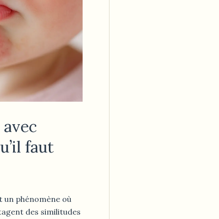
e avec
u’il faut
t un phénomène où
tagent des similitudes