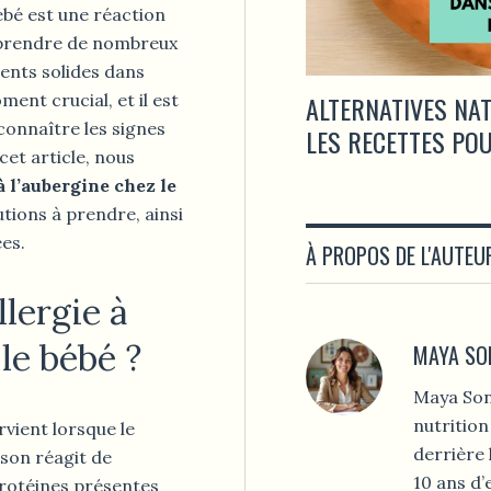
bébé est une réaction
urprendre de nombreux
ments solides dans
ent crucial, et il est
ALTERNATIVES NA
connaître les signes
LES RECETTES PO
cet article, nous
à l’aubergine chez le
tions à prendre, ainsi
ées.
À PROPOS DE L'AUTEU
llergie à
le bébé ?
MAYA SO
Maya Son
nutrition
rvient lorsque le
derrière 
son réagit de
10 ans d
protéines présentes