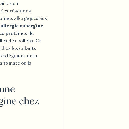
taires ou
des réactions
sonnes allergiques aux
e
allergie aubergine
des protéines de
lles des pollens. Ce
 chez les enfants
res légumes de la
a tomate ou la
une
rgine chez