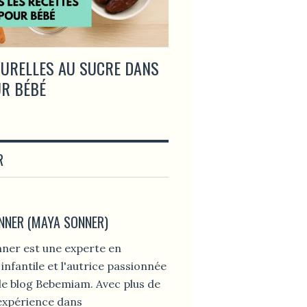
TURELLES AU SUCRE DANS
À QUEL ÂGE UN BÉ
UR BÉBÉ
DU SUCRE ?
R
NNER (MAYA SONNER)
ner est une experte en
 infantile et l'autrice passionnée
le blog Bebemiam. Avec plus de
’expérience dans