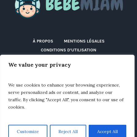
À PROPOS
MENTIONS LÉGALES
CONDITIONS D’UTILISATION
POLITIQUE DE CONFIDENTIALITÉ
We value your privacy
POLITIQUE DE COOKIES (UE)
DÉCLARATION D’ACCESSIBILITÉ
DISCLAIMER
We use cookies to enhance your browsing experience,
BLOG
CONTACT
serve personalized ads or content, and analyze our
traffic. By clicking "Accept All", you consent to our use of
cookies.
Customize
Reject All
Accept All
Bébémiam © 2025 / Tous droits réservés.